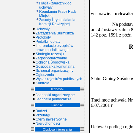
Flaga - załącznik do
uchwały
Regulamin Pracy Rady
w sprawie:
uchwalen
Miejskiej
Zasady i tryb działania
Na podstawi
Komisji Rewizyjnej
Uchwały
art. 42 ustawy z dnia 
Zarządzenia Burmistrza
142 poz. 1591 z późn 
Protokoły
Podatki i opłaty
R
Interpretacje przepisów
prawa podatkowego
Strategia rozwoju
Zagospodarowanie
Ochrona Środowiska
Gospodarka komunalna
Schemat organizacyjny
Ogłoszenia
Statut Gminy Sośnico
Wykaz rejestrów publicznych
Kontrole
Jednostki
Jednostki organizacyjne
Jednostki pomocnicze
Traci moc uchwała Nr
6.07.2001 r
Finanse
Budżet
Przetargi
Oferty inwestycyjne
Nieruchomości
Uchwała podlega ogł
Obsługa interesanta