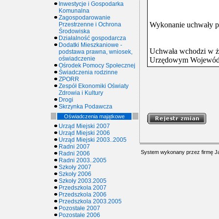
Inwestycje i Gospodarka
Komunalna
Zagospodarowanie
Wykonanie uchwały po
Przestrzenne i Ochrona
Środowiska
Działalność gospodarcza
Dodatki Mieszkaniowe -
Uchwała wchodzi w ży
podstawa prawna, wniosek,
oświadczenie
Urzędowym Wojewódz
Ośrodek Pomocy Społecznej
Świadczenia rodzinne
ZPORR
Zespół Ekonomiki Oświaty
Zdrowia i Kultury
Drogi
Skrzynka Podawcza
Oświadczenia majątkowe
Urząd Miejski 2007
Urząd Miejski 2006
Urząd Miejski 2003..2005
Radni 2007
System wykonany przez firmę
J
Radni 2006
Radni 2003..2005
Szkoły 2007
Szkoły 2006
Szkoły 2003.2005
Przedszkola 2007
Przedszkola 2006
Przedszkola 2003.2005
Pozostałe 2007
Pozostałe 2006