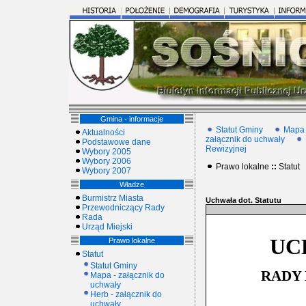
Gmina - informacje
Statut Gminy
Mapa 
Aktualności
załącznik do uchwały
Podstawowe dane
Rewizyjnej
Wybory 2005
Wybory 2006
Prawo lokalne
::
Statut
Wybory 2007
Władze
Burmistrz Miasta
Uchwała dot. Statutu
Przewodniczący Rady
Rada
Urząd Miejski
UC
Prawo lokalne
Statut
Statut Gminy
RADY 
Mapa - załącznik do
uchwały
Herb - załącznik do
uchwały