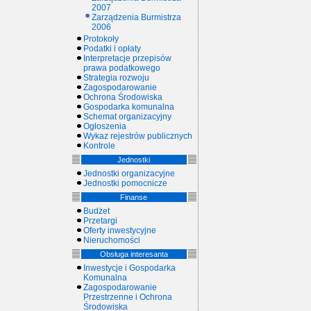
2007
Zarządzenia Burmistrza
2006
Protokoły
Podatki i opłaty
Interpretacje przepisów
prawa podatkowego
Strategia rozwoju
Zagospodarowanie
Ochrona Środowiska
Gospodarka komunalna
Schemat organizacyjny
Ogłoszenia
Wykaz rejestrów publicznych
Kontrole
Jednostki
Jednostki organizacyjne
Jednostki pomocnicze
Finanse
Budżet
Przetargi
Oferty inwestycyjne
Nieruchomości
Obsługa interesanta
Inwestycje i Gospodarka
Komunalna
Zagospodarowanie
Przestrzenne i Ochrona
Środowiska