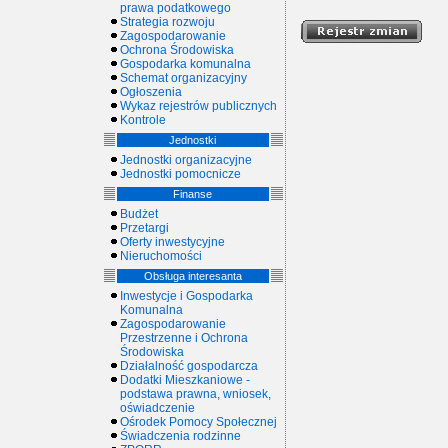
prawa podatkowego
Strategia rozwoju
Zagospodarowanie
Ochrona Środowiska
Gospodarka komunalna
Schemat organizacyjny
Ogłoszenia
Wykaz rejestrów publicznych
Kontrole
Jednostki
Jednostki organizacyjne
Jednostki pomocnicze
Finanse
Budżet
Przetargi
Oferty inwestycyjne
Nieruchomości
Obsługa interesanta
Inwestycje i Gospodarka
Komunalna
Zagospodarowanie
Przestrzenne i Ochrona
Środowiska
Działalność gospodarcza
Dodatki Mieszkaniowe -
podstawa prawna, wniosek,
oświadczenie
Ośrodek Pomocy Społecznej
Świadczenia rodzinne