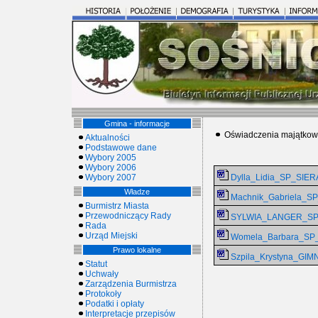
Gmina - informacje
Oświadczenia majątko
Aktualności
Podstawowe dane
Wybory 2005
Wybory 2006
Wybory 2007
Dylla_Lidia_SP_SIE
Władze
Machnik_Gabriela_S
Burmistrz Miasta
Przewodniczący Rady
SYLWIA_LANGER_SP
Rada
Urząd Miejski
Womela_Barbara_SP
Prawo lokalne
Szpila_Krystyna_GI
Statut
Uchwały
Zarządzenia Burmistrza
Protokoły
Podatki i opłaty
Interpretacje przepisów