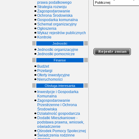
prawa podatkowego
Publicznej
Strategia rozwoju
Zagospodarowanie
Ochrona Środowiska
Gospodarka komunalna
Schemat organizacyjny
Ogłoszenia
Wykaz rejestrów publicznych
Kontrole
Jednostki
Jednostki organizacyjne
Jednostki pomocnicze
Finanse
Budżet
Przetargi
Oferty inwestycyjne
Nieruchomości
Obsługa interesanta
Inwestycje i Gospodarka
Komunalna
Zagospodarowanie
Przestrzenne i Ochrona
Środowiska
Działalność gospodarcza
Dodatki Mieszkaniowe -
podstawa prawna, wniosek,
oświadczenie
Ośrodek Pomocy Społecznej
Świadczenia rodzinne