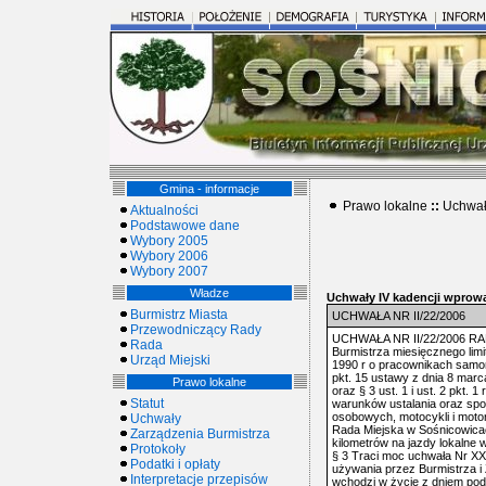
Gmina - informacje
Prawo lokalne
::
Uchwał
Aktualności
Podstawowe dane
Wybory 2005
Wybory 2006
Wybory 2007
Władze
Uchwały IV kadencji wprowa
Burmistrz Miasta
UCHWAŁA NR II/22/2006
Przewodniczący Rady
UCHWAŁA NR II/22/2006 RAD
Rada
Burmistrza miesięcznego limi
Urząd Miejski
1990 r o pracownikach samorz
pkt. 15 ustawy z dnia 8 marc
Prawo lokalne
oraz § 3 ust. 1 i ust. 2 pkt. 
Statut
warunków ustalania oraz sp
osobowych, motocykli i moto
Uchwały
Rada Miejska w Sośnicowicach
Zarządzenia Burmistrza
kilometrów na jazdy lokalne
Protokoły
§ 3 Traci moc uchwała Nr XX
Podatki i opłaty
używania przez Burmistrza 
Interpretacje przepisów
wchodzi w życie z dniem podję