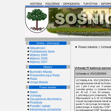
Gmina - informacje
Prawo lokalne
::
Uchwał
Aktualności
Podstawowe dane
Wybory 2005
Wybory 2006
Wybory 2007
Władze
Uchwały IV kadencji wprowa
Burmistrz Miasta
Uchwała nr XIV/128/2004
Przewodniczący Rady
Rada
UCHWAŁA Nr XIV/128/2004 Rad
Urząd Miejski
wynajmowania lokali wchodzą
ust. 1 pkt 2 oraz ust. 3 ust
Prawo lokalne
zasobie gminy i o zmianie Kod
Statut
art. 41 ust. 1 i art. 42 usta
z późniejszymi zmianami). R
Uchwały
Wprowadzić w § 15 UCHWAŁY N
Zarządzenia Burmistrza
zasad wynajmowania lokali 
Protokoły
punkt 5 otrzymuje brzmienie:
Podatki i opłaty
położonego w budynku OSP w 
Interpretacje przepisów
przedstawiciel OSP Smolnica.