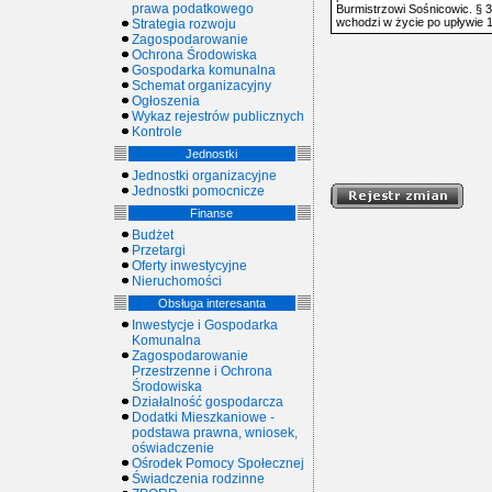
prawa podatkowego
Burmistrzowi Sośnicowic. § 
wchodzi w życie po upływie 1
Strategia rozwoju
Zagospodarowanie
Ochrona Środowiska
Gospodarka komunalna
Schemat organizacyjny
Ogłoszenia
Wykaz rejestrów publicznych
Kontrole
Jednostki
Jednostki organizacyjne
Jednostki pomocnicze
Finanse
Budżet
Przetargi
Oferty inwestycyjne
Nieruchomości
Obsługa interesanta
Inwestycje i Gospodarka
Komunalna
Zagospodarowanie
Przestrzenne i Ochrona
Środowiska
Działalność gospodarcza
Dodatki Mieszkaniowe -
podstawa prawna, wniosek,
oświadczenie
Ośrodek Pomocy Społecznej
Świadczenia rodzinne