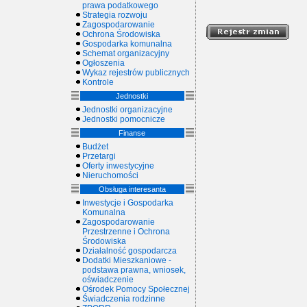
prawa podatkowego
Strategia rozwoju
Zagospodarowanie
Ochrona Środowiska
Gospodarka komunalna
Schemat organizacyjny
Ogłoszenia
Wykaz rejestrów publicznych
Kontrole
Jednostki
Jednostki organizacyjne
Jednostki pomocnicze
Finanse
Budżet
Przetargi
Oferty inwestycyjne
Nieruchomości
Obsługa interesanta
Inwestycje i Gospodarka
Komunalna
Zagospodarowanie
Przestrzenne i Ochrona
Środowiska
Działalność gospodarcza
Dodatki Mieszkaniowe -
podstawa prawna, wniosek,
oświadczenie
Ośrodek Pomocy Społecznej
Świadczenia rodzinne