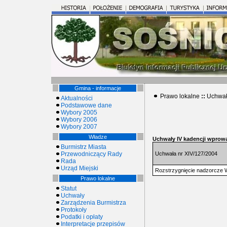
Gmina - informacje
Prawo lokalne
::
Uchwał
Aktualności
Podstawowe dane
Wybory 2005
Wybory 2006
Wybory 2007
Władze
Uchwały IV kadencji wprowa
Burmistrz Miasta
Przewodniczący Rady
Uchwała nr XIV/127/2004
Rada
Urząd Miejski
Rozstrzygnięcie nadzorcze W
Prawo lokalne
Statut
Uchwały
Zarządzenia Burmistrza
Protokoły
Podatki i opłaty
Interpretacje przepisów