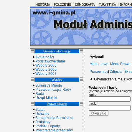
Gmina - informacje
[
wyloguj
]
Aktualności
Podstawowe dane
Menu Lewe
Menu Prawe
|
Wybory 2005
Wybory 2006
Pracownicy
Zdjęcia
Extr
|
|
Wybory 2007
Oświadczenia majątko
Władze
Burmistrz Miasta
Podaj login i hasło
Przewodniczący Rady
(można je zmienić po zalogow
Rada
login:
Urząd Miejski
hasło:
Prawo lokalne
Statut
Uchwały
Zarządzenia Burmistrza
Protokoły
Podatki i opłaty
Interpretacje przepisów