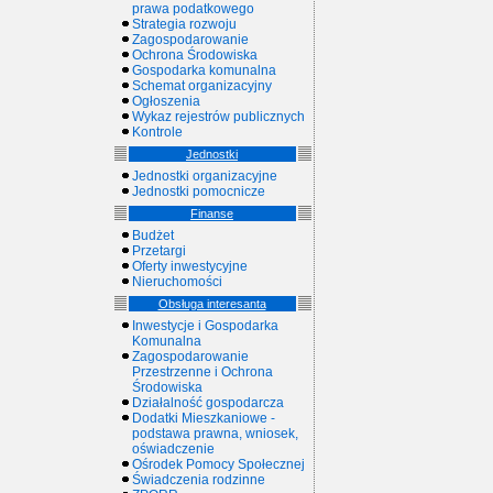
prawa podatkowego
Strategia rozwoju
Zagospodarowanie
Ochrona Środowiska
Gospodarka komunalna
Schemat organizacyjny
Ogłoszenia
Wykaz rejestrów publicznych
Kontrole
Jednostki
Jednostki organizacyjne
Jednostki pomocnicze
Finanse
Budżet
Przetargi
Oferty inwestycyjne
Nieruchomości
Obsługa interesanta
Inwestycje i Gospodarka
Komunalna
Zagospodarowanie
Przestrzenne i Ochrona
Środowiska
Działalność gospodarcza
Dodatki Mieszkaniowe -
podstawa prawna, wniosek,
oświadczenie
Ośrodek Pomocy Społecznej
Świadczenia rodzinne