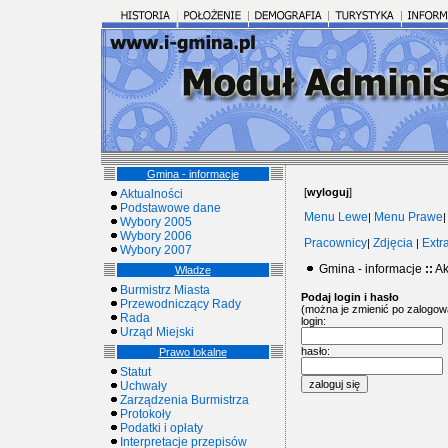
Gmina - informacje
[
wyloguj
]
Aktualności
Podstawowe dane
Menu Lewe
Menu Prawe
|
Wybory 2005
Wybory 2006
Pracownicy
Zdjęcia
Extr
|
|
Wybory 2007
Gmina - informacje
::
Ak
Władze
Burmistrz Miasta
Podaj login i hasło
Przewodniczący Rady
(można je zmienić po zalogow
Rada
login:
Urząd Miejski
hasło:
Prawo lokalne
Statut
Uchwały
Zarządzenia Burmistrza
Protokoły
Podatki i opłaty
Interpretacje przepisów