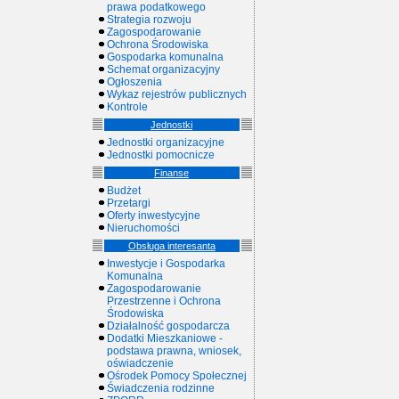
prawa podatkowego
Strategia rozwoju
Zagospodarowanie
Ochrona Środowiska
Gospodarka komunalna
Schemat organizacyjny
Ogłoszenia
Wykaz rejestrów publicznych
Kontrole
Jednostki
Jednostki organizacyjne
Jednostki pomocnicze
Finanse
Budżet
Przetargi
Oferty inwestycyjne
Nieruchomości
Obsługa interesanta
Inwestycje i Gospodarka
Komunalna
Zagospodarowanie
Przestrzenne i Ochrona
Środowiska
Działalność gospodarcza
Dodatki Mieszkaniowe -
podstawa prawna, wniosek,
oświadczenie
Ośrodek Pomocy Społecznej
Świadczenia rodzinne